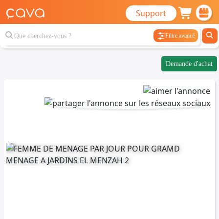
Support
Filtre avancé
Demande d'achat