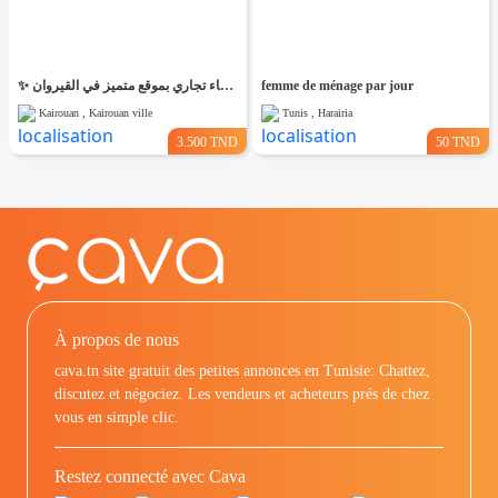
✨ للّكراء فضاء تجاري بموقع متميز في القيروان ✨
femme de ménage par jour
Kairouan , Kairouan ville
Tunis , Harairia
3.500 TND
50 TND
À propos de nous
cava.tn site gratuit des petites annonces en Tunisie: Chattez,
discutez et négociez. Les vendeurs et acheteurs prés de chez
vous en simple clic.
Restez connecté avec Cava