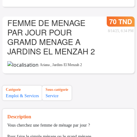
70 TND
FEMME DE MENAGE
PAR JOUR POUR
8/14/25, 6:34 PM
GRAMD MENAGE A
JARDINS EL MENZAH 2
Ariana
,
Jardins El Menzah 2
Catégorie
Sous-catégorie
Emploi & Services
Service
Description
Vous cherchez une femme de ménage par jour ?
Pour faire le simple ménage ou le grand ménage