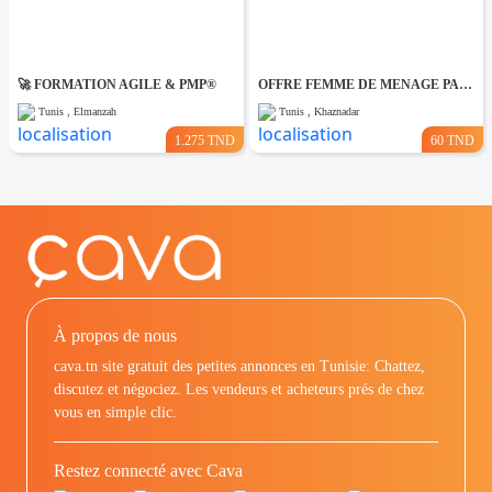
🚀 FORMATION AGILE & PMP®
OFFRE FEMME DE MENAGE PAR JOUR A khaznadar
Tunis , Elmanzah
Tunis , Khaznadar
1.275 TND
60 TND
À propos de nous
cava.tn site gratuit des petites annonces en Tunisie: Chattez,
discutez et négociez. Les vendeurs et acheteurs prés de chez
vous en simple clic.
Restez connecté avec Cava