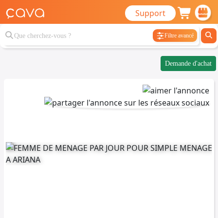
Support
Filtre avancé
Demande d'achat