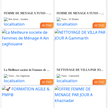
FEMME DE MENAGE A TUNIS – PAR JOUR A Ezzahra
FEMME DE MENAGE A TUNIS – PAR JOUR A El khadhra
Ben Arous , Ezzahra
Tunis , El Khadra
60 TND
60 TND
La Meilleure societe de Femmes de Ménage A Ain zaghouane
NETTOYAGE DE VILLA PAR JOUR A Gammarth
Tunis , Ain Zaghouan
Tunis , Gammarth
60 TND
60 TND