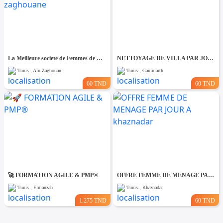
La Meilleure societe de Femmes de Ménage A Ain zaghouane
NETTOYAGE DE VILLA PAR JOUR A Gammarth
Tunis , Ain Zaghouan
Tunis , Gammarth
60 TND
60 TND
🚀 FORMATION AGILE & PMP®
OFFRE FEMME DE MENAGE PAR JOUR A khaznadar
Tunis , Elmanzah
Tunis , Khaznadar
1.275 TND
60 TND