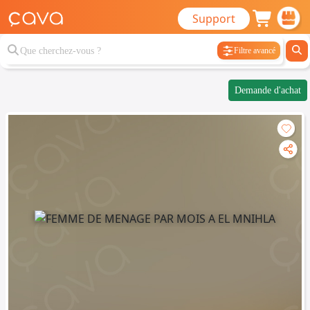
Support
Filtre avancé
Demande d'achat