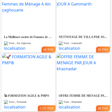
La Meilleure societe de Femmes de Ménage A Ain zaghouane
NETTOYAGE DE VILLA PAR JOUR A Gammarth
Tunis , Ain Zaghouan
Tunis , Gammarth
60 TND
60 TND
🚀 FORMATION AGILE & PMP®
OFFRE FEMME DE MENAGE PAR JOUR A khaznadar
Tunis , Elmanzah
Tunis , Khaznadar
1.275 TND
60 TND