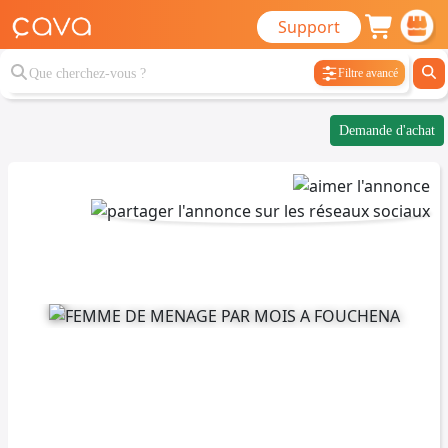
Support
Filtre avancé
Demande d'achat