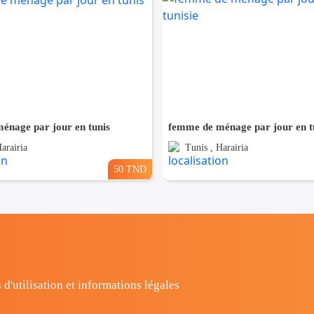
énage par jour en tunis
femme de ménage par jour en tu
arairia
Tunis , Harairia
50 TND
 d'utilisation et informations légales