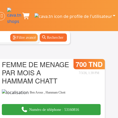
Filtre avancé
Rechercher
FEMME DE MENAGE
700 TND
PAR MOIS A
7/3/26, 1:39 PM
HAMMAM CHATT
Ben Arous
,
Hammam Chott
Numéro de téléphone :
53160816