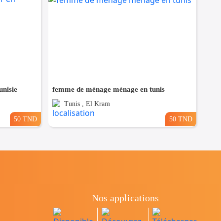
nisie
femme de ménage ménage en tunis
Tunis , El Kram
50 TND
50 TND
Nos applications