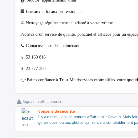
🏠 Studios, appartements, villas
🏢 Bureaux et locaux professionnels
🧼 Nettoyage régulier mensuel adapté à votre rythme
Profitez d’un service de qualité, ponctuel et efficace pour un espac
📞 Contactez-nous dès maintenant :
📱 53 160 816
📱 23 777 380
👉 Faites confiance à Trust Multiservices et simplifiez votre quotid
Signaler cette annonce
Conseils de sécurité
Il y a des millions de bonnes affaires sur Cava.tn. Mais fai
génériques, ou aux photos qui n'ont vraisemblablement pas é