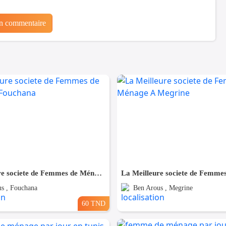
un commentaire
La Meilleure societe de Femmes de Ménage A Fouchana
s , Fouchana
Ben Arous , Megrine
60 TND