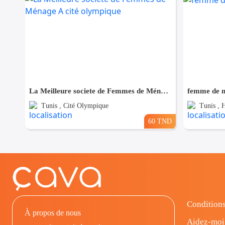
La Meilleure societe de Femmes de Ménage A cité olympique
femme de m
Tunis , Cité Olympique
Tunis , H
60 TND
Conditions
À propos de nous
Aidez-moi