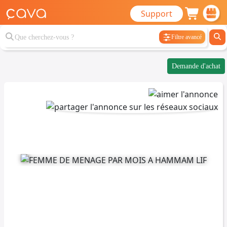
Support
Filtre avancé
Demande d'achat