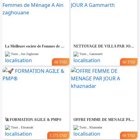
La Meilleure societe de Femmes de Ménage A Ain zaghouane
NETTOYAGE DE VILLA PAR JOUR A Gammarth
Tunis , Ain Zaghouan
Tunis , Gammarth
60 TND
60 TND
🚀 FORMATION AGILE & PMP®
OFFRE FEMME DE MENAGE PAR JOUR A khaznadar
Tunis , Elmanzah
Tunis , Khaznadar
1.275 TND
60 TND