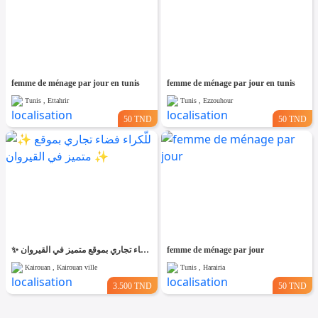
femme de ménage par jour en tunis
femme de ménage par jour en tunis
Tunis , Ettahrir
Tunis , Ezzouhour
50 TND
50 TND
✨ للّكراء فضاء تجاري بموقع متميز في القيروان ✨
femme de ménage par jour
Kairouan , Kairouan ville
Tunis , Harairia
3.500 TND
50 TND