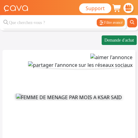
Support
Filtre avancé
Demande d'achat