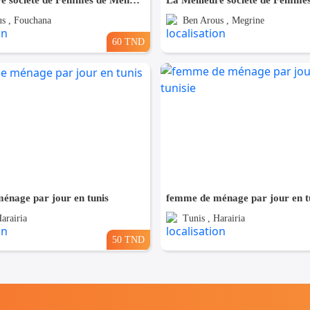
La Meilleure societe de Femmes de Ménage A Fouchana
s , Fouchana
Ben Arous , Megrine
60 TND
énage par jour en tunis
femme de ménage par jour en tu
arairia
Tunis , Harairia
50 TND