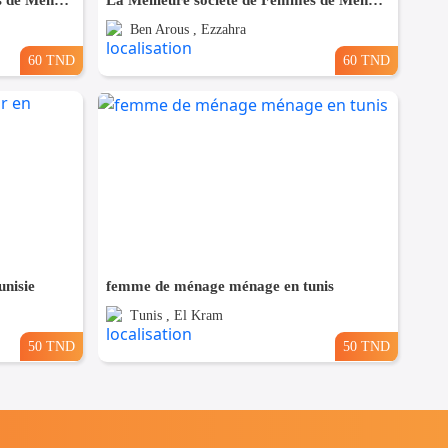
La Meilleure societe de Femmes de Ménage A Megrine
La Meilleure societe de Femmes de Ménage A Ezzahra
Ben Arous , Ezzahra
60 TND
60 TND
nisie
femme de ménage ménage en tunis
Tunis , El Kram
50 TND
50 TND