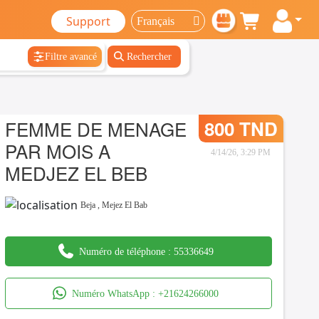
Support
Filtre avancé
Rechercher
FEMME DE MENAGE
800 TND
PAR MOIS A
4/14/26, 3:29 PM
MEDJEZ EL BEB
Beja
,
Mejez El Bab
Numéro de téléphone :
55336649
Numéro WhatsApp :
+21624266000