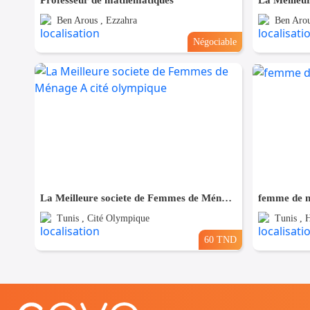
Professeur de mathématiques
Ben Arous , Ezzahra
Ben Arou
Négociable
La Meilleure societe de Femmes de Ménage A cité olympique
femme de m
Tunis , Cité Olympique
Tunis , H
60 TND