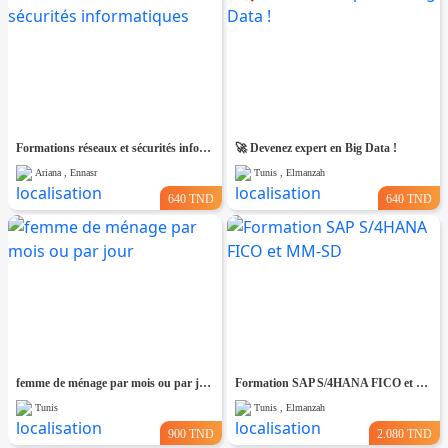
Formations réseaux et sécurités informatiques
🚀 Devenez expert en Big Data !
Ariana , Ennasr
Tunis , Elmanzah
640 TND
640 TND
femme de ménage par mois ou par jour
Formation SAP S/4HANA FICO et MM-SD
Tunis
Tunis , Elmanzah
900 TND
2.080 TND