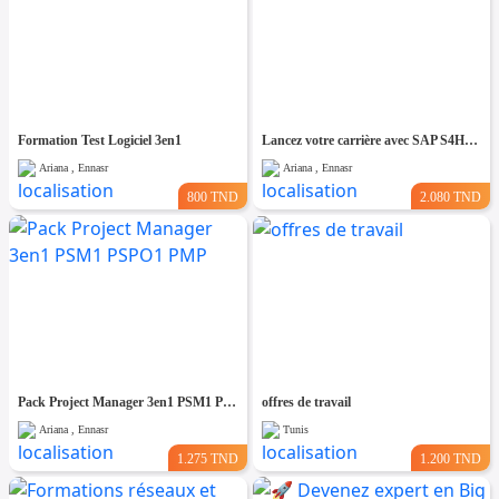
Formation Test Logiciel 3en1
Lancez votre carrière avec SAP S4HANA
Ariana , Ennasr
Ariana , Ennasr
800 TND
2.080 TND
Pack Project Manager 3en1 PSM1 PSPO1 PMP
offres de travail
Ariana , Ennasr
Tunis
1.275 TND
1.200 TND