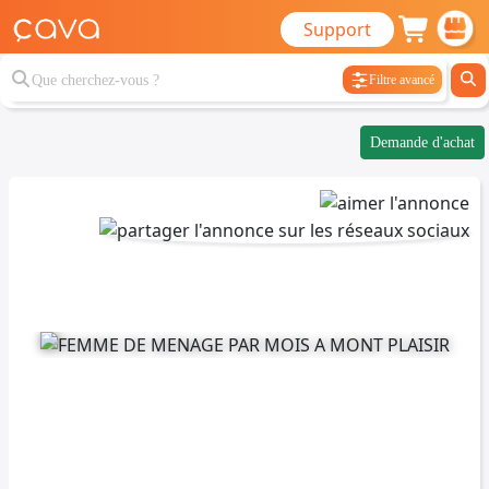
Support
Filtre avancé
Demande d'achat