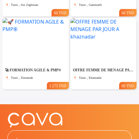
Tunis , Ain Zaghouan
Tunis , Gammarth
60 TND
60 TND
🚀 FORMATION AGILE & PMP®
OFFRE FEMME DE MENAGE PAR JOUR A khaznadar
Tunis , Elmanzah
Tunis , Khaznadar
1.275 TND
60 TND