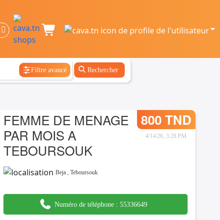
Filtre avancé
Rechercher
FEMME DE MENAGE
800 TND
PAR MOIS A
4/14/26, 3:28 PM
TEBOURSOUK
Beja
,
Teboursouk
Numéro de téléphone :
55336649