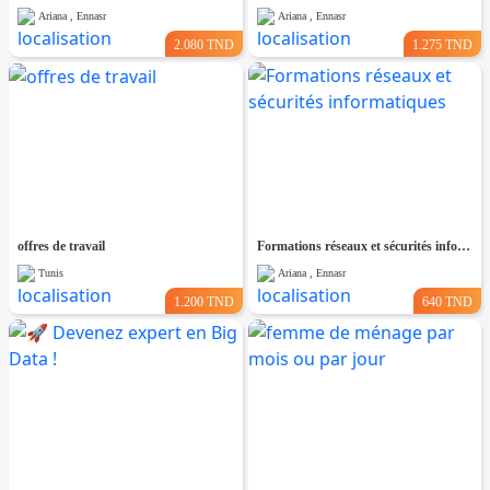
Ariana , Ennasr
Ariana , Ennasr
2.080 TND
1.275 TND
offres de travail
Formations réseaux et sécurités informatiques
Tunis
Ariana , Ennasr
1.200 TND
640 TND