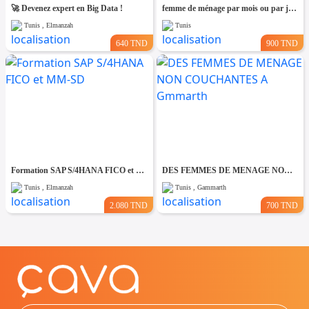
🚀 Devenez expert en Big Data !
femme de ménage par mois ou par jour
Tunis , Elmanzah
Tunis
640 TND
900 TND
Formation SAP S/4HANA FICO et MM-SD
DES FEMMES DE MENAGE NON COUCHANTES A Gmmarth
Tunis , Elmanzah
Tunis , Gammarth
2.080 TND
700 TND