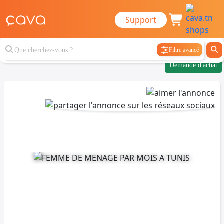
Support
Filtre avancé
Demande d'achat