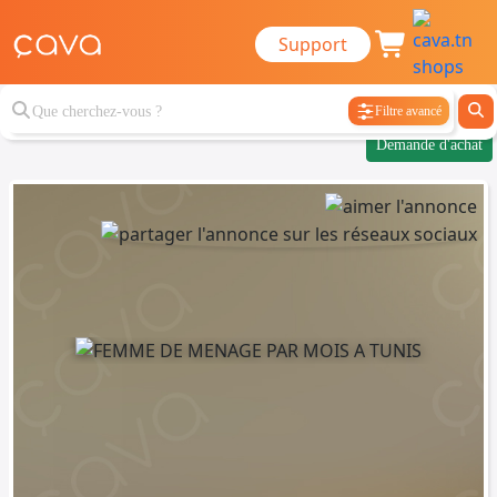
Support
Filtre avancé
Demande d'achat