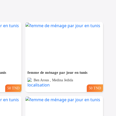
unis
femme de ménage par jour en tunis
Ben Arous , Medina Jedida
50 TND
50 TND