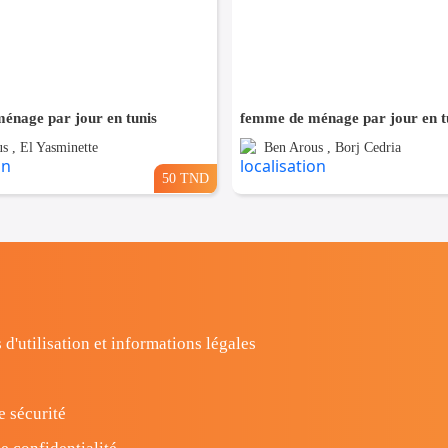
énage par jour en tunis
femme de ménage par jour en t
s , El Yasminette
Ben Arous , Borj Cedria
50 TND
 d'utilisation et informations légales
e sécurité