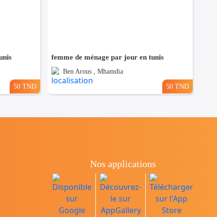
unis
femme de ménage par jour en tunis
Ben Arous , Mhamdia
50 TND
50 TND
Nos applications