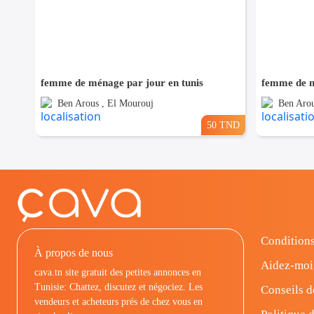
femme de ménage par jour en tunis
femme de m
Ben Arous , El Mourouj
Ben Arou
50 TND
Conditions
À propos de nous
Aidez-moi
cava.tn site gratuit des petites annonces en
Tunisie: Chattez, discutez et négociez. Les
Conseils d
vendeurs et acheteurs prés de chez vous en