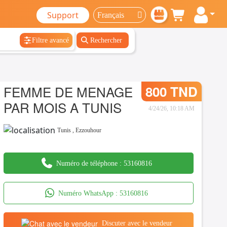
Support
Filtre avancé
Rechercher
FEMME DE MENAGE
800 TND
PAR MOIS A TUNIS
4/24/26, 10:18 AM
Tunis
,
Ezzouhour
Numéro de téléphone :
53160816
Numéro WhatsApp :
53160816
Discuter avec le vendeur