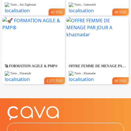
Tunis , Ain Zaghouan
Tunis , Gammarth
60 TND
60 TND
🚀 FORMATION AGILE & PMP®
OFFRE FEMME DE MENAGE PAR JOUR A khaznadar
Tunis , Elmanzah
Tunis , Khaznadar
1.275 TND
60 TND