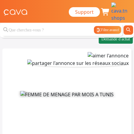
Support
Filtre avancé
Demande d'achat