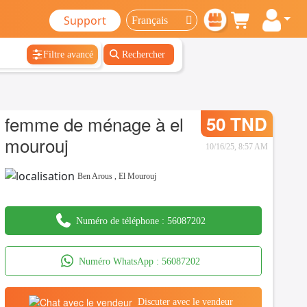
Support
Filtre avancé
Rechercher
femme de ménage à el
50 TND
mourouj
10/16/25, 8:57 AM
Ben Arous
,
El Mourouj
Numéro de téléphone :
56087202
Numéro WhatsApp :
56087202
Discuter avec le vendeur