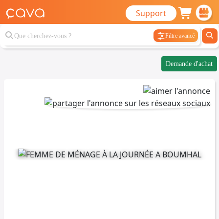
Support
Filtre avancé
Demande d'achat