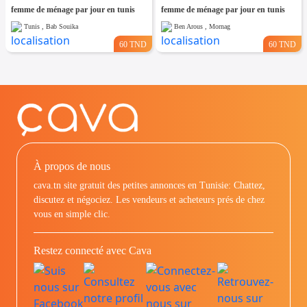
femme de ménage par jour en tunis
femme de ménage par jour en tunis
Tunis , Bab Souika
Ben Arous , Mornag
60 TND
60 TND
À propos de nous
cava.tn site gratuit des petites annonces en Tunisie: Chattez,
discutez et négociez. Les vendeurs et acheteurs prés de chez
vous en simple clic.
Restez connecté avec Cava