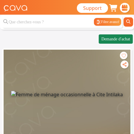
Support
Filtre avancé
Demande d'achat