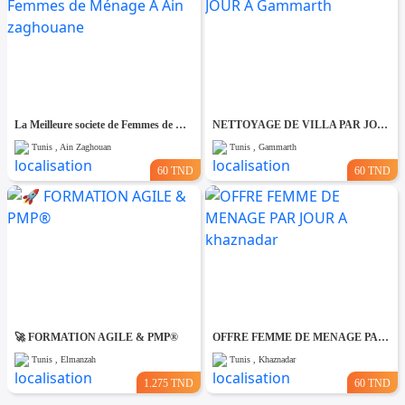
La Meilleure societe de Femmes de Ménage A Ain zaghouane
NETTOYAGE DE VILLA PAR JOUR A Gammarth
Tunis , Ain Zaghouan
Tunis , Gammarth
60 TND
60 TND
🚀 FORMATION AGILE & PMP®
OFFRE FEMME DE MENAGE PAR JOUR A khaznadar
Tunis , Elmanzah
Tunis , Khaznadar
1.275 TND
60 TND