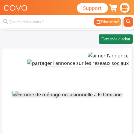
Support
Filtre avancé
Demande d'achat