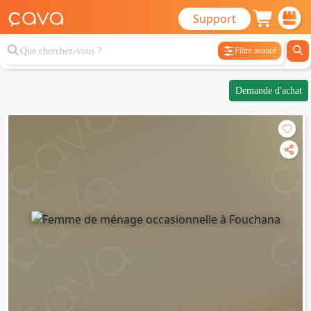
Support
Filtre avancé
Demande d'achat