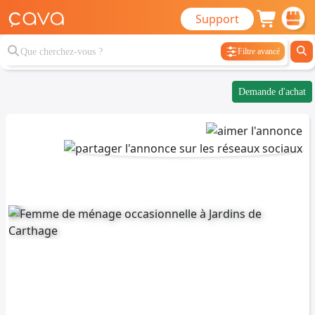
Support
Filtre avancé
Demande d'achat