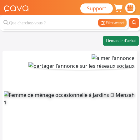
Support
Filtre avancé
Demande d'achat