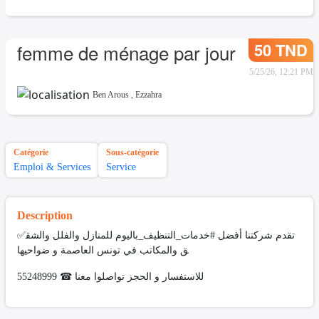
50 TND
femme de ménage par jour
5/25/26, 12:21 PM
Ben Arous
,
Ezzahra
Catégorie
Sous-catégorie
Emploi & Services
Service
Description
✅تقدم شركتنا أفضل #خدمات_التنظيف_باليوم للمنازل والفلل والشق
ق والمكاتب في تونس العاصمة و ضواحيها
للاستفسار و الحجز تواصلوا معنا ☎ 55248999