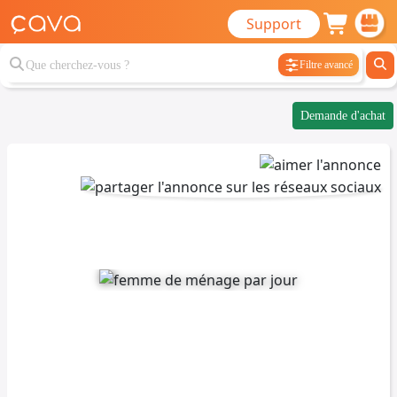
Support
Filtre avancé
Demande d'achat