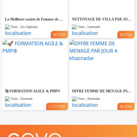
La Meilleure societe de Femmes de Ménage A Ain zaghouane
NETTOYAGE DE VILLA PAR JOUR A Gammarth
Tunis , Ain Zaghouan
Tunis , Gammarth
60 TND
60 TND
🚀 FORMATION AGILE & PMP®
OFFRE FEMME DE MENAGE PAR JOUR A khaznadar
Tunis , Elmanzah
Tunis , Khaznadar
1.275 TND
60 TND