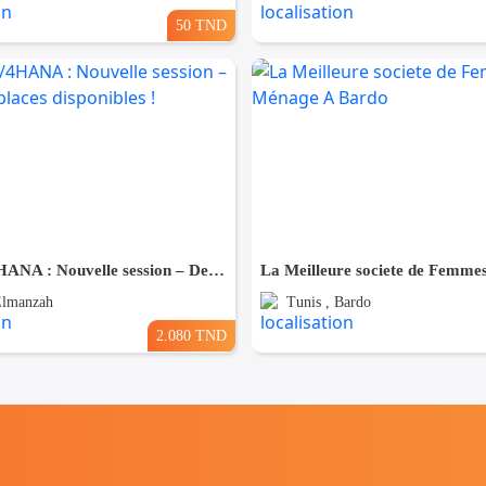
50 TND
🚀 SAP S/4HANA : Nouvelle session – Dernières places disponibles !
Elmanzah
Tunis , Bardo
2.080 TND