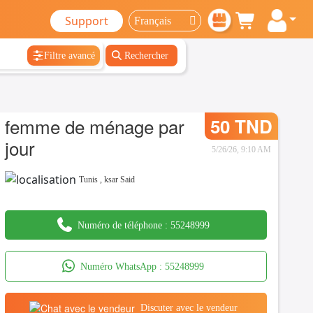
Support
Filtre avancé
Rechercher
femme de ménage par
50 TND
jour
5/26/26, 9:10 AM
Tunis
,
ksar Said
Numéro de téléphone :
55248999
Numéro WhatsApp :
55248999
Discuter avec le vendeur