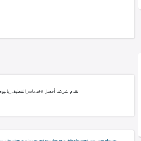
تقدم شركتنا أفضل #خدمات_التنظيف_باليوم 
tes attention aux biens qui ont des prix ridiculement bas, aux photos