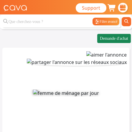
Support
Filtre avancé
Demande d'achat