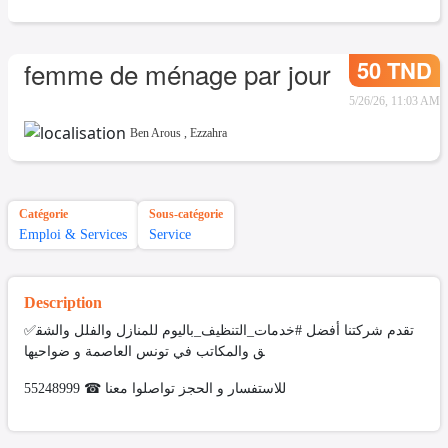
50 TND
femme de ménage par jour
5/26/26, 11:03 AM
Ben Arous
,
Ezzahra
Catégorie
Sous-catégorie
Emploi & Services
Service
Description
✅تقدم شركتنا أفضل #خدمات_التنظيف_باليوم للمنازل والفلل والشق
ق والمكاتب في تونس العاصمة و ضواحيها
للاستفسار و الحجز تواصلوا معنا ☎ 55248999