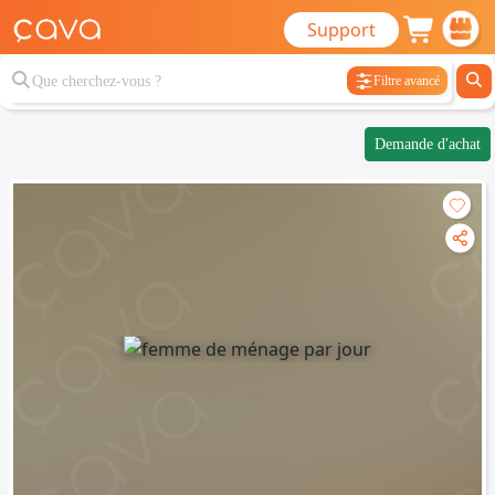
Support
Filtre avancé
Demande d'achat