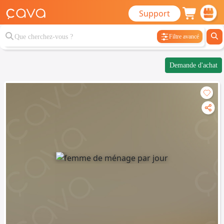
Support
Filtre avancé
Demande d'achat