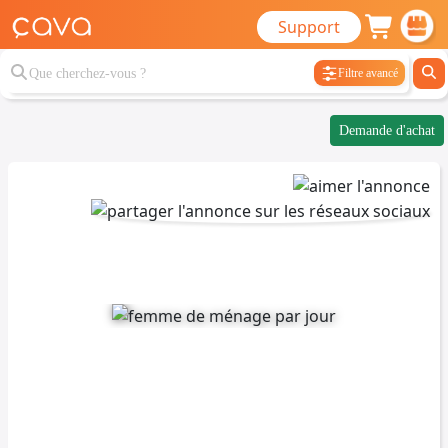
Support
Filtre avancé
Demande d'achat