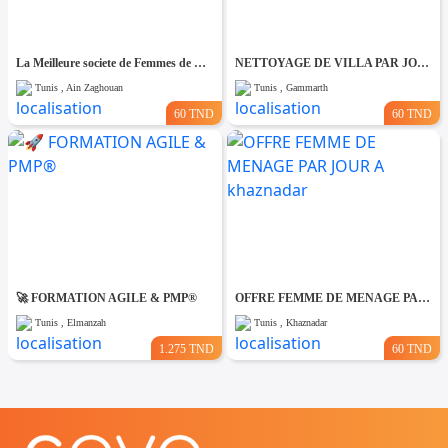
La Meilleure societe de Femmes de Ménage A Ain zaghouane
NETTOYAGE DE VILLA PAR JOUR A Gammarth
Tunis , Ain Zaghouan
Tunis , Gammarth
60 TND
60 TND
🚀 FORMATION AGILE & PMP®
OFFRE FEMME DE MENAGE PAR JOUR A khaznadar
Tunis , Elmanzah
Tunis , Khaznadar
1.275 TND
60 TND