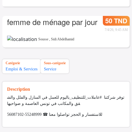
50 TND
femme de ménage par jour
7/4/26, 9:45 AM
Sousse
,
Sidi Abdelhamid
Catégorie
Sous-catégorie
Emploi & Services
Service
Description
توفر شركتنا #عاملات_للتنظيف_باليوم للعمل في المنازل والفلل والش
قق والمكاتب في تونس العاصمة و ضواحيها
للاستفسار و الحجز تواصلوا معنا ☎ 55248999-56087102