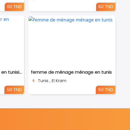
60 TND
60 TND
femme de ménage par jour en tunisie
femme de ménage ménage en tunis
Tunis , El Kram
50 TND
50 TND