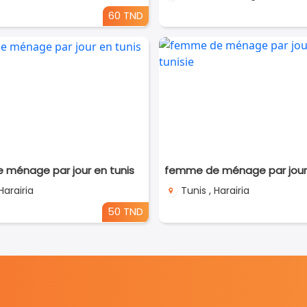
60 TND
ménage par jour en tunis
Harairia
Tunis , Harairia
50 TND