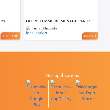
MP®
OFFRE FEMME DE MENAGE PAR JOUR A khaznadar
Tunis , Khaznadar
1.275 TND
60 TND
Nos applications