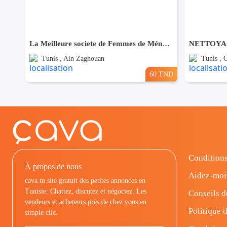
La Meilleure societe de Femmes de Ménage A Ain zaghouane
Tunis , Ain Zaghouan
Tunis ,
60 TND
Conditions
À propos de nous
Aidez-moi
cava.tn site gratuit des petites annonces en
Tunisie: Chattez, discutez et négociez. Les
Conseils d
vendeurs et acheteurs prés de chez vous en
Politique d
simple clic.