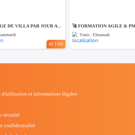
NETTOYAGE DE VILLA PAR JOUR A Gammarth
🚀 FORMATION AGILE & P
 Gammarth
Tunis , Elmanzah
60 TND
 d'utilisation et informations légales
e sécurité
e confidentialité