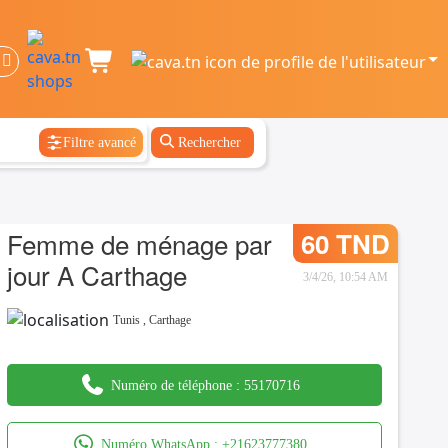
Filtre avancé
Rechercher
Femme de ménage par
60 TND
jour A Carthage
3/4/26, 10:54 AM
Tunis
,
Carthage
Numéro de téléphone :
55170716
Numéro WhatsApp :
+21623777380