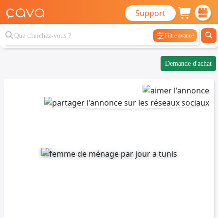
Support
Filtre avancé
Demande d'achat