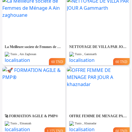
La Meilleure societe de Femmes de Ménage A Ain zaghouane
NETTOYAGE DE VILLA PAR JOUR A Gammarth
Tunis , Ain Zaghouan
Tunis , Gammarth
60 TND
60 TND
🚀 FORMATION AGILE & PMP®
OFFRE FEMME DE MENAGE PAR JOUR A khaznadar
Tunis , Elmanzah
Tunis , Khaznadar
1.275 TND
60 TND