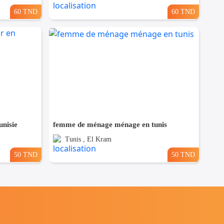
60 TND
60 TND
nisie
femme de ménage ménage en tunis
Tunis , El Kram
50 TND
50 TND