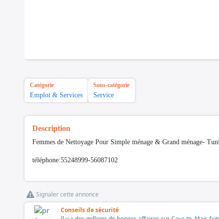
Catégorie
Sous-catégorie
Emploi & Services
Service
Description
Femmes de Nettoyage Pour Simple ménage & Grand ménage- Tuni
téléphone:55248999-56087102
Signaler cette annonce
Conseils de sécurité
Il y a des millions de bonnes affaires sur Cava.tn. Mais fai