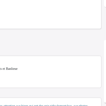
s et Banlieue
tes attention aux biens qui ont des prix ridiculement bas, aux photos