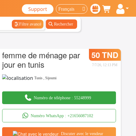
Support
Filtre avancé
Rechercher
femme de ménage par
50 TND
jour en tunis
7/7/26, 12:13 PM
Tunis
,
Sijoumi
Numéro de téléphone :
55248999
Numéro WhatsApp :
+21656087102
Discuter avec le vendeur