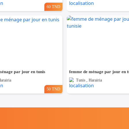
60 TND
énage par jour en tunis
femme de ménage par jour en tu
arairia
Tunis , Harairia
50 TND