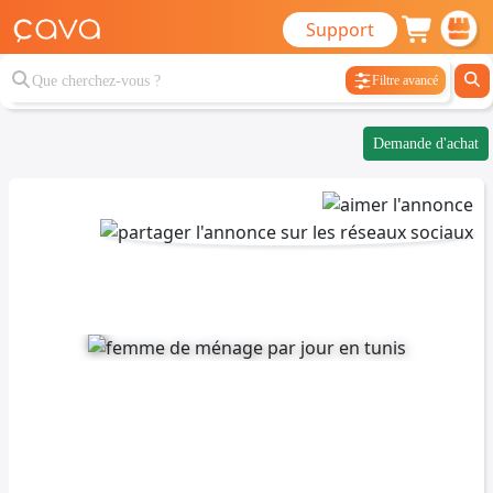
Support
Filtre avancé
Demande d'achat