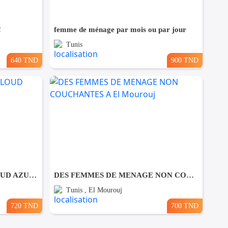
!
femme de ménage par mois ou par jour
Tunis
640 TND
900 TND
🚀 Formation DEVOPS & CLOUD AZURE AZ-900
DES FEMMES DE MENAGE NON COUCHANTES A El Mourouj
Tunis , El Mourouj
720 TND
700 TND