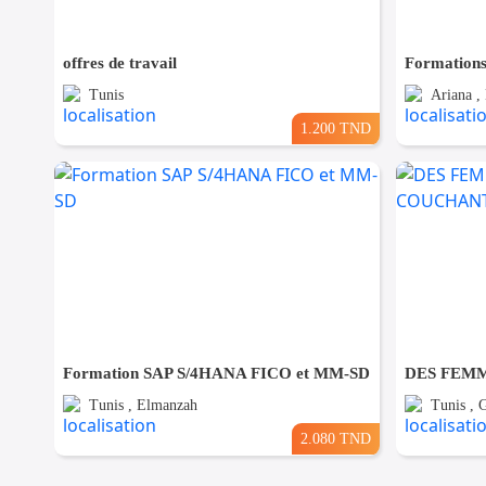
offres de travail
Tunis
Ariana ,
1.200 TND
Formation SAP S/4HANA FICO et MM-SD
Tunis , Elmanzah
Tunis ,
2.080 TND