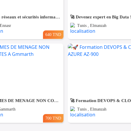
Formations réseaux et sécurités informatiques
🚀 Devenez expert en Big Data 
 Ennasr
Tunis , Elmanzah
640 TND
DES FEMMES DE MENAGE NON COUCHANTES A Gmmarth
 Gammarth
Tunis , Elmanzah
700 TND