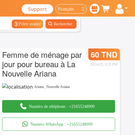
Support
Filtre avancé
Rechercher
Femme de ménage par
60 TND
jour pour bureau à La
10/24/25, 4:25 PM
Nouvelle Ariana
Ariana
,
Nouvelle Ariana
Numéro de téléphone :
+21655248999
Numéro WhatsApp :
+21655248999