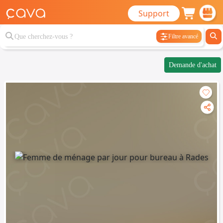
Support
Filtre avancé
Demande d'achat