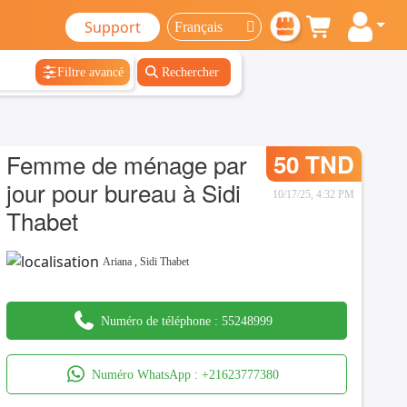
Support
Filtre avancé
Rechercher
Femme de ménage par
50 TND
jour pour bureau à Sidi
10/17/25, 4:32 PM
Thabet
Ariana
,
Sidi Thabet
Numéro de téléphone :
55248999
Numéro WhatsApp :
+21623777380