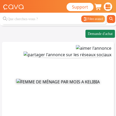
Support
Filtre avancé
Demande d'achat