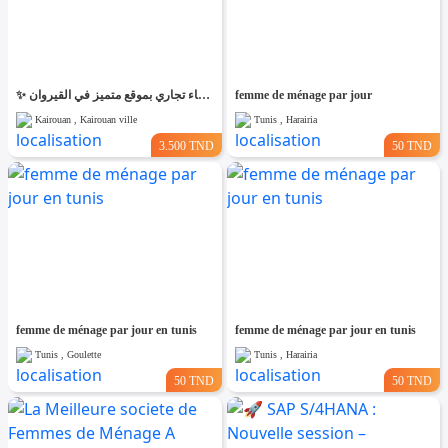
✨ للّكراء فضاء تجاري بموقع متميز في القيروان ✨
femme de ménage par jour
Kairouan , Kairouan ville
Tunis , Harairia
3.500 TND
50 TND
femme de ménage par jour en tunis
femme de ménage par jour en tunis
Tunis , Goulette
Tunis , Harairia
50 TND
50 TND