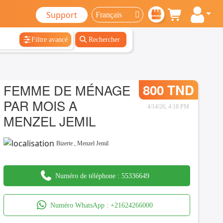
Support
Filtre avancé
Rechercher
FEMME DE MÉNAGE
800 TND
PAR MOIS A
4/14/26, 4:18 PM
MENZEL JEMIL
Bizerte
,
Menzel Jemil
Numéro de téléphone :
55336649
Numéro WhatsApp :
+21624266000