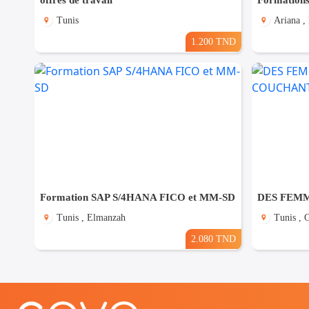
offres de travail
Tunis
Ariana ,
1.200 TND
Formation SAP S/4HANA FICO et MM-SD
Tunis , Elmanzah
Tunis ,
2.080 TND