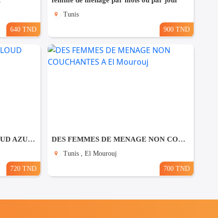
!
femme de ménage par mois ou par jour
Tunis
640 TND
900 TND
🚀 Formation DEVOPS & CLOUD AZURE AZ-900
DES FEMMES DE MENAGE NON COUCHANTES A El Mourouj
Tunis , El Mourouj
720 TND
700 TND