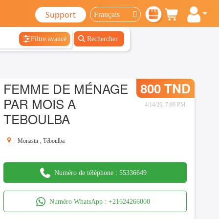
Support
Filtre avancé
Rechercher
FEMME DE MÉNAGE
800 TND
PAR MOIS A
4/14/26, 7:09 PM
TEBOULBA
Monastir
,
Téboulba
Numéro de téléphone :
55336649
Numéro WhatsApp :
+21624266000