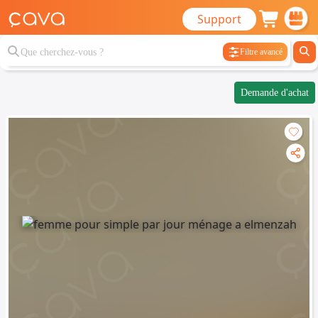
Support
Filtre avancé
Demande d'achat