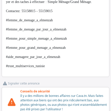
yer et des taches à effectuer : Simple Ménage/Grand Ménage.
Contactez: 55158815 - 55159015
#femme_de_menage_a_elmenzah
#femme_de_menage_par_jour_a_elmenzah
#femme_pour_simple_menage_a_elmenzah
#femme_pour_grand_menage_a_elmenzah
#aide_menagere_par_jour_a_elmenzah
#trust_multiservices_tunisie
Signaler cette annonce
Conseils de sécurité
Il y a des millions de bonnes affaires sur Cava.tn. Mais faites
attention aux biens qui ont des prix ridiculement bas, aux
photos génériques, ou aux photos qui n'ont vraisemblablement
pas été prises par l'utilisateur !