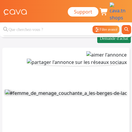
Support
Filtre avancé
Demande d'achat