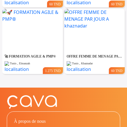
60 TND
60 TND
🚀 FORMATION AGILE & PMP®
OFFRE FEMME DE MENAGE PAR JOUR A khaznadar
Tunis , Elmanzah
Tunis , Khaznadar
1.275 TND
60 TND
À propos de nous