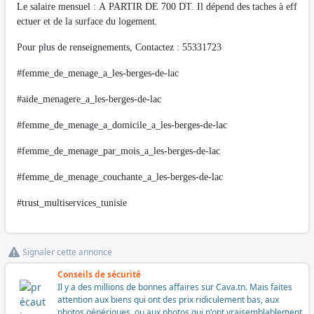
Le salaire mensuel : A PARTIR DE 700 DT. Il dépend des taches à eff
ectuer et de la surface du logement.
Pour plus de renseignements, Contactez : 55331723
#femme_de_menage_a_les-berges-de-lac
#aide_menagere_a_les-berges-de-lac
#femme_de_menage_a_domicile_a_les-berges-de-lac
#femme_de_menage_par_mois_a_les-berges-de-lac
#femme_de_menage_couchante_a_les-berges-de-lac
#trust_multiservices_tunisie
Signaler cette annonce
Conseils de sécurité
Il y a des millions de bonnes affaires sur Cava.tn. Mais faites
attention aux biens qui ont des prix ridiculement bas, aux
photos génériques, ou aux photos qui n'ont vraisemblablement