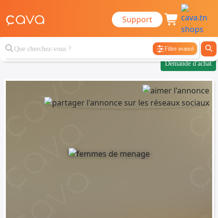
Support
Filtre avancé
Demande d'achat