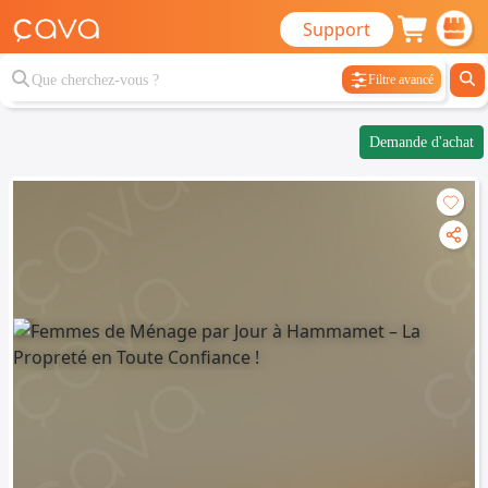
Support
Filtre avancé
Demande d'achat