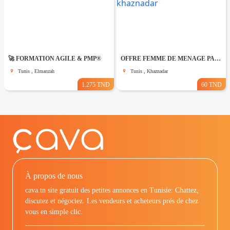
🚀 FORMATION AGILE & PMP®
OFFRE FEMME DE MENAGE PAR JOUR A khaznadar
Tunis , Elmanzah
Tunis , Khaznadar
1.275 TND
60 TND
À propos de nous
cava.tn site gratuit des petites annonces en Tunisie: Chattez,
discutez et négociez. Les vendeurs et acheteurs prés de chez
vous en simple clic.