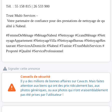
Tél. : 55 158 815 | 26 533 900
Trust Multi-Services –
Votre partenaire de confiance pour des prestations de nettoyage de qu
alité à Nabeul.
#FemmeDeMénage #MénageNabeul #Nettoyage #GrandMénage #Nett
oyageAppartement #NettoyageVilla #NettoyageBureau #NettoyageRes
taurant #ServicesADomicile #Nabeul #Tunisie #TrustMultiServices #
Propreté #Qualité #ServiceProfessionnel
Signaler cette annonce
Conseils de sécurité
Il y a des millions de bonnes affaires sur Cava.tn. Mais faites
attention aux biens qui ont des prix ridiculement bas, aux
photos génériques, ou aux photos qui n'ont vraisemblablement
pas été prises par l'utilisateur !