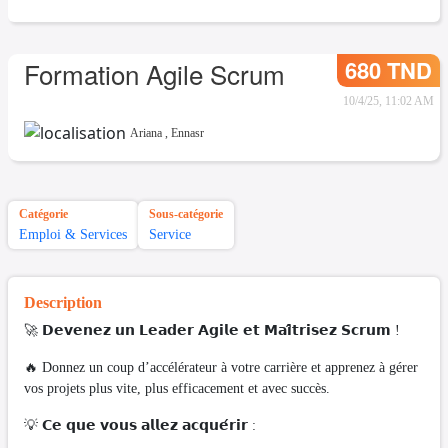
680 TND
Formation Agile Scrum
10/4/25, 11:02 AM
Ariana
,
Ennasr
Catégorie
Sous-catégorie
Emploi & Services
Service
Description
🚀 𝗗𝗲𝘃𝗲𝗻𝗲𝘇 𝘂𝗻 𝗟𝗲𝗮𝗱𝗲𝗿 𝗔𝗴𝗶𝗹𝗲 𝗲𝘁 𝗠𝗮𝗶̂𝘁𝗿𝗶𝘀𝗲𝘇 𝗦𝗰𝗿𝘂𝗺 !
🔥 Donnez un coup d’accélérateur à votre carrière et apprenez à gérer
vos projets plus vite, plus efficacement et avec succès.
💡 𝗖𝗲 𝗾𝘂𝗲 𝘃𝗼𝘂𝘀 𝗮𝗹𝗹𝗲𝘇 𝗮𝗰𝗾𝘂𝗲́𝗿𝗶𝗿 :