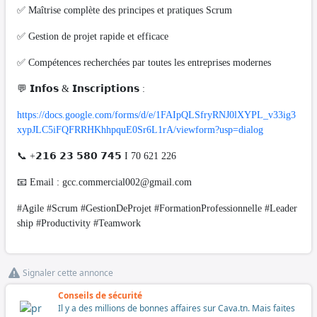
✅ Maîtrise complète des principes et pratiques Scrum
✅ Gestion de projet rapide et efficace
✅ Compétences recherchées par toutes les entreprises modernes
💬 𝗜𝗻𝗳𝗼𝘀 & 𝗜𝗻𝘀𝗰𝗿𝗶𝗽𝘁𝗶𝗼𝗻𝘀 :
https://docs.google.com/forms/d/e/1FAIpQLSfryRNJ0lXYPL_v33ig3
xypJLC5iFQFRRHKhhpquE0Sr6L1rA/viewform?usp=dialog
📞 +𝟮𝟭𝟲 𝟮𝟯 𝟱𝟴𝟬 𝟳𝟰𝟱 I 70 621 226
📧 Email :
gcc.commercial002@gmail.com
#Agile #Scrum #GestionDeProjet #FormationProfessionnelle #Leader
ship #Productivity #Teamwork
Signaler cette annonce
Conseils de sécurité
Il y a des millions de bonnes affaires sur Cava.tn. Mais faites