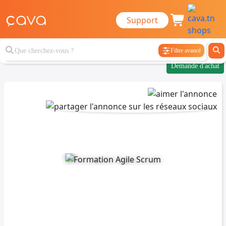
Support
Filtre avancé
Demande d'achat