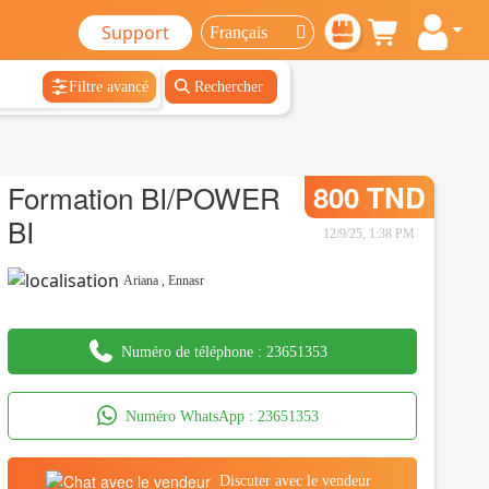
Support
Filtre avancé
Rechercher
Formation BI/POWER
800 TND
BI
12/9/25, 1:38 PM
Ariana
,
Ennasr
Numéro de téléphone :
23651353
Numéro WhatsApp :
23651353
Discuter avec le vendeur