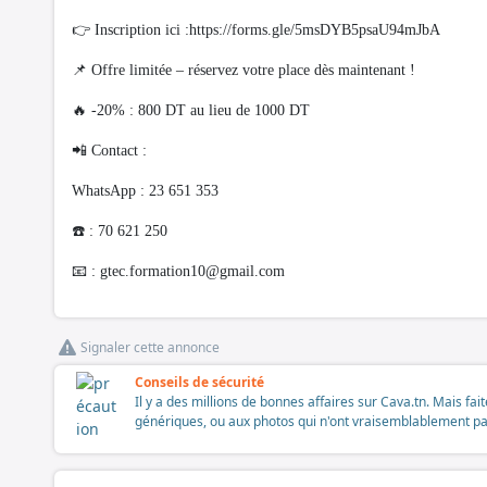
👉 Inscription ici :https://forms.gle/5msDYB5psaU94mJbA
📌 Offre limitée – réservez votre place dès maintenant !
🔥 -20% : 800 DT au lieu de 1000 DT
📲 Contact :
WhatsApp : 23 651 353
☎️ : 70 621 250
📧 :
gtec.formation10@gmail.com
Signaler cette annonce
Conseils de sécurité
Il y a des millions de bonnes affaires sur Cava.tn. Mais fai
génériques, ou aux photos qui n'ont vraisemblablement pas é