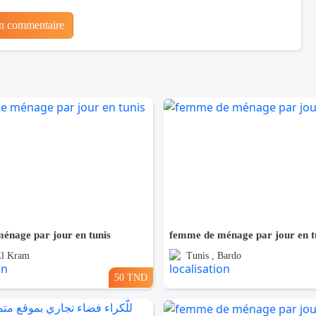
un commentaire
énage par jour en tunis
femme de ménage par jour en t
El Kram
Tunis , Bardo
50 TND