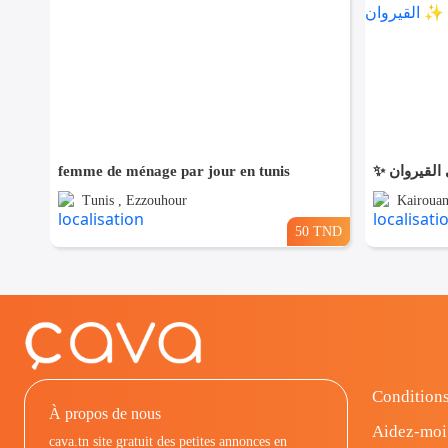
femme de ménage par jour en tunis
Tunis , Ezzouhour
Kairouan
50 TND
Conditions
À propos de nous
Aidez-moi
cava.tn site gratuit des petites annonces en