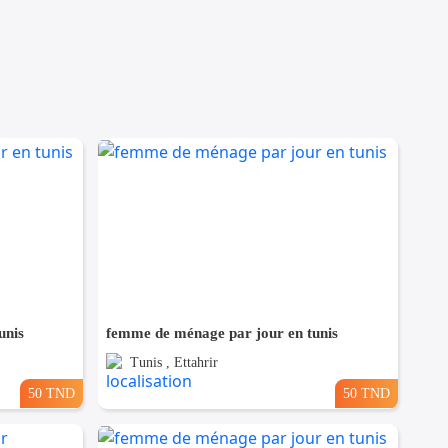
unis
femme de ménage par jour en tunis
Tunis , Ettahrir
50 TND
50 TND