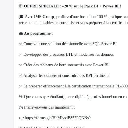
🎯 𝐎𝐅𝐅𝐑𝐄 𝐒𝐏𝐄́𝐂𝐈𝐀𝐋𝐄 : –𝟐𝟎 % 𝐬𝐮𝐫 𝐥𝐞 𝐏𝐚𝐜𝐤 𝐁𝐈 + 𝐏𝐨𝐰𝐞𝐫 𝐁𝐈 !
🎓 Avec 𝐈𝐌𝐒 𝐆𝐫𝐨𝐮𝐩, profitez d'une formation 100 % pratique, 
rectement applicables en entreprise et vous préparer à la certificat
💼 𝐀𝐮 𝐩𝐫𝐨𝐠𝐫𝐚𝐦𝐦𝐞 :
✅ Concevoir une solution décisionnelle avec SQL Server BI
✅ Développer des processus ETL et modéliser les données
✅ Créer des tableaux de bord interactifs avec Power BI
✅ Analyser les données et construire des KPI pertinents
✅ Se préparer efficacement à la certification internationale PL-300
🎯 Que vous soyez étudiant, jeune diplômé, professionnel ou en reco
📩 Inscrivez-vous dès maintenant :
👉 https://forms.gle/HhMJysdB852PQNNs9