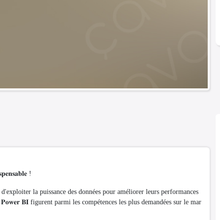
𝐩𝐞𝐧𝐬𝐚𝐛𝐥𝐞 !
s d'exploiter la puissance des données pour améliorer leurs performances
𝐧𝐜𝐞 𝐞𝐭 𝐏𝐨𝐰𝐞𝐫 𝐁𝐈 figurent parmi les compétences les plus demandées sur le mar