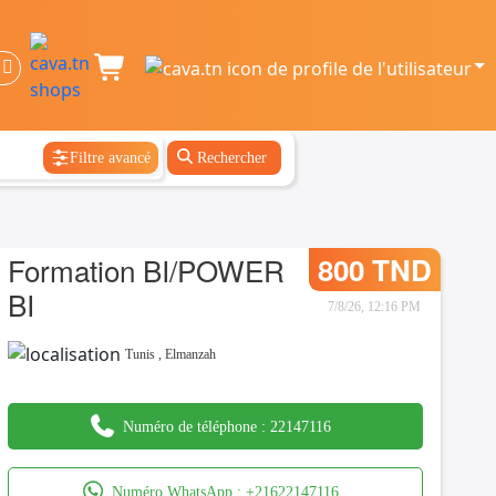
Filtre avancé
Rechercher
Formation BI/POWER
800 TND
BI
7/8/26, 12:16 PM
Tunis
,
Elmanzah
Numéro de téléphone :
22147116
Numéro WhatsApp :
+21622147116