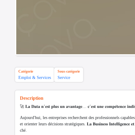
Catégorie
Sous-catégorie
Emploi & Services
Service
Description
🚀 𝐋𝐚 𝐃𝐚𝐭𝐚 𝐧’𝐞𝐬𝐭 𝐩𝐥𝐮𝐬 𝐮𝐧 𝐚𝐯𝐚𝐧𝐭𝐚𝐠𝐞… 𝐜’𝐞𝐬𝐭 𝐮𝐧𝐞 𝐜𝐨𝐦𝐩𝐞́𝐭𝐞𝐧𝐜𝐞 𝐢𝐧𝐝𝐢
Aujourd'hui, les entreprises recherchent des professionnels capable
et orienter leurs décisions stratégiques. 𝐋𝐚 𝐁𝐮𝐬𝐢𝐧𝐞𝐬𝐬 𝐈𝐧𝐭𝐞𝐥𝐥𝐢𝐠
ché.