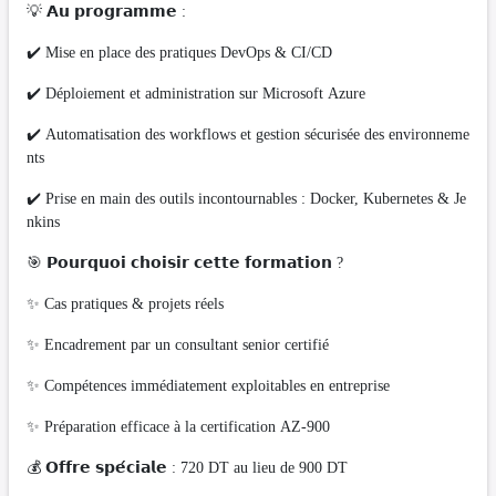
💡 𝗔𝘂 𝗽𝗿𝗼𝗴𝗿𝗮𝗺𝗺𝗲 :
✔️ Mise en place des pratiques DevOps & CI/CD
✔️ Déploiement et administration sur Microsoft Azure
✔️ Automatisation des workflows et gestion sécurisée des environneme
nts
✔️ Prise en main des outils incontournables : Docker, Kubernetes & Je
nkins
🎯 𝗣𝗼𝘂𝗿𝗾𝘂𝗼𝗶 𝗰𝗵𝗼𝗶𝘀𝗶𝗿 𝗰𝗲𝘁𝘁𝗲 𝗳𝗼𝗿𝗺𝗮𝘁𝗶𝗼𝗻 ?
✨ Cas pratiques & projets réels
✨ Encadrement par un consultant senior certifié
✨ Compétences immédiatement exploitables en entreprise
✨ Préparation efficace à la certification AZ-900
💰 𝗢𝗳𝗳𝗿𝗲 𝘀𝗽𝗲́𝗰𝗶𝗮𝗹𝗲 : 720 DT au lieu de 900 DT