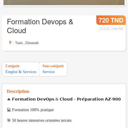
720 TND
Formation Devops &
Cloud
5/11/26, 2:08 PM
Tunis
,
Elmanzah
Catégorie
Sous-catégorie
Emploi & Services
Service
Description
🔥 𝗙𝗼𝗿𝗺𝗮𝘁𝗶𝗼𝗻 𝗗𝗲𝘃𝗢𝗽𝘀 & 𝗖𝗹𝗼𝘂𝗱 – 𝗣𝗿𝗲́𝗽𝗮𝗿𝗮𝘁𝗶𝗼𝗻 𝗔𝗭-𝟵𝟬𝟬
💻 Formation 100% pratique
🎯 50 heures intensives orientées terrain