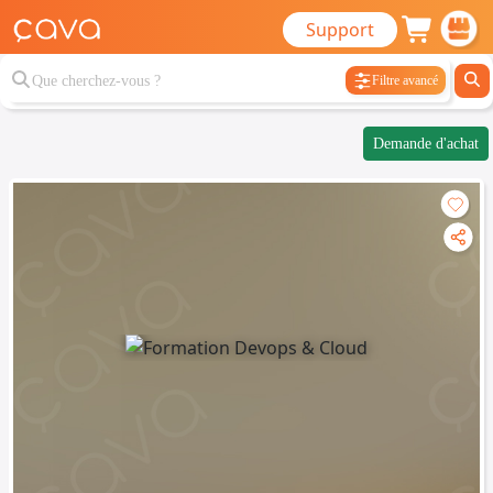
Support
Filtre avancé
Demande d'achat