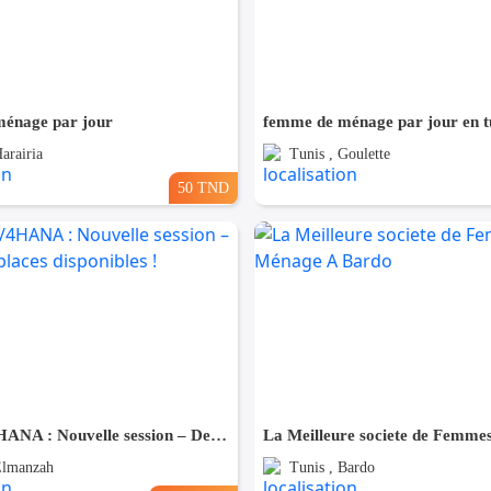
énage par jour
femme de ménage par jour en t
arairia
Tunis , Goulette
50 TND
🚀 SAP S/4HANA : Nouvelle session – Dernières places disponibles !
Elmanzah
Tunis , Bardo