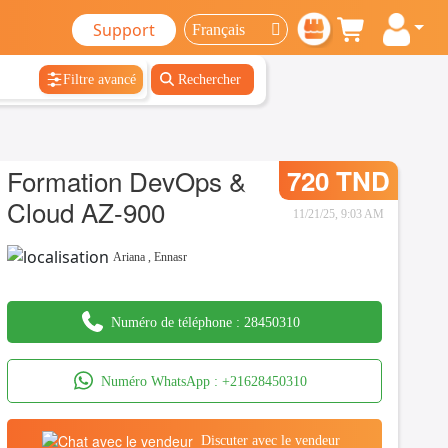
Support
Filtre avancé
Rechercher
Formation DevOps &
720 TND
Cloud AZ-900
11/21/25, 9:03 AM
Ariana
,
Ennasr
Numéro de téléphone :
28450310
Numéro WhatsApp :
+21628450310
Discuter avec le vendeur