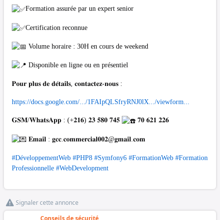
Formation assurée par un expert senior
Certification reconnue
Volume horaire : 30H en cours de weekend
Disponible en ligne ou en présentiel
𝐏𝐨𝐮𝐫 𝐩𝐥𝐮𝐬 𝐝𝐞 𝐝𝐞́𝐭𝐚𝐢𝐥𝐬, 𝐜𝐨𝐧𝐭𝐚𝐜𝐭𝐞𝐳-𝐧𝐨𝐮𝐬 :
https://docs.google.com/.../1FAIpQLSfryRNJ0lX.../viewform...
𝐆𝐒𝐌/𝐖𝐡𝐚𝐭𝐬𝐀𝐩𝐩 : (+𝟐𝟏𝟔) 𝟐𝟑 𝟓𝟖𝟎 𝟕𝟒𝟓
𝟕𝟎 𝟔𝟐𝟏 𝟐𝟐𝟔
𝐄𝐦𝐚𝐢𝐥 : 𝐠𝐜𝐜.𝐜𝐨𝐦𝐦𝐞𝐫𝐜𝐢𝐚𝐥𝟎𝟎𝟐@𝐠𝐦𝐚𝐢𝐥.𝐜𝐨𝐦
#DéveloppementWeb
#PHP8
#Symfony6
#FormationWeb
#Formation
Professionnelle
#WebDevelopment
Signaler cette annonce
Conseils de sécurité