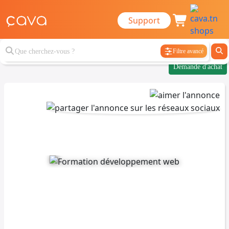
Support
Filtre avancé
Demande d'achat