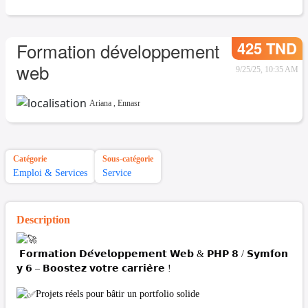
425 TND
Formation développement
web
9/25/25, 10:35 AM
Ariana
,
Ennasr
Catégorie
Sous-catégorie
Emploi & Services
Service
Description
𝗙𝗼𝗿𝗺𝗮𝘁𝗶𝗼𝗻 𝗗𝗲́𝘃𝗲𝗹𝗼𝗽𝗽𝗲𝗺𝗲𝗻𝘁 𝗪𝗲𝗯 & 𝗣𝗛𝗣 𝟴 / 𝗦𝘆𝗺𝗳𝗼𝗻
𝘆 𝟲 – 𝗕𝗼𝗼𝘀𝘁𝗲𝘇 𝘃𝗼𝘁𝗿𝗲 𝗰𝗮𝗿𝗿𝗶𝗲̀𝗿𝗲 !
Projets réels pour bâtir un portfolio solide